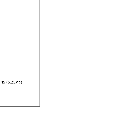
סייטן אוריגנלי פרוס בתפזורת 350g X 15 (5.25ק"ג)